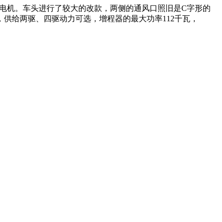
电机。车头进行了较大的改款，两侧的通风口照旧是C字形的
供给两驱、四驱动力可选，增程器的最大功率112千瓦，