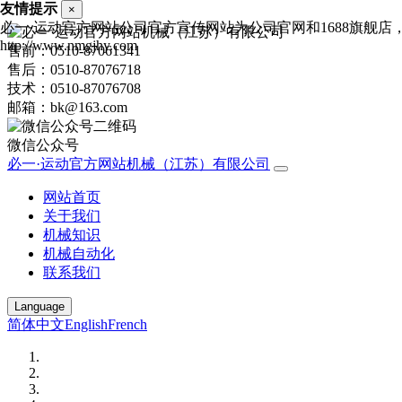
友情提示
×
必一·运动官方网站公司官方宣传网站为公司官网和1688旗舰
http://www.nmgjhy.com
售前：0510-87061341
售后：0510-87076718
技术：0510-87076708
邮箱：bk@163.com
微信公众号
必一·运动官方网站机械（江苏）有限公司
网站首页
关于我们
机械知识
机械自动化
联系我们
Language
简体中文
English
French