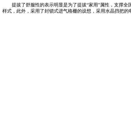
提拔了舒服性的表示明显是为了提拔“家用”属性，支撑全国
样式，此外，采用了封锁式进气格栅的设想，采用水晶挡把的电