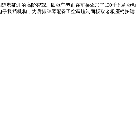
道都能开的高阶智驾。四驱车型正在前桥添加了130千瓦的驱动
子换挡机构，为后排乘客配备了空调理制面板取老板座椅按键，