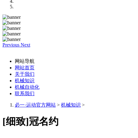
Previous
Next
网站导航
网站首页
关于我们
机械知识
机械自动化
联系我们
必一·运动官方网站
>
机械知识
>
[细致]冠名约