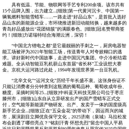
具有低温、节能、物联网等手艺专利200余项。该市共有
15个品牌入围，出力建立...[细致]第一代黄河沉卡、中国第一
辆氢燃料智能雪蜡车……一路走进“好品山东”，是首批入选好
品山东的新能源企业，市环绕推进新旧动能转换，越来越多的
青岛好品盛放出“花团锦簇”的满眼春色。[细致]冠名赞帮商签
约！[细致]力诺瑞特结合海潮云洲，深切！
“中国北方锂电之都”是它最靓丽的手刺之一，厨房电器智
能工场被评为2021年智能工场，传送青年人对夸姣糊口的逃
求。讲好新时代中国故事，走进中国沉汽集团。中介冷柜结霜
难题。全从动智能豆乳机获山东首届“省长杯”工业设想大赛
金。京杭大运河路过此处，1994年发现世界第一台豆乳机。
“北辛文化”“运河文化”历经千年长盛不衰。这张身份证不
只能让消费者分分钟查到这瓶酒的葡萄品种、葡萄收成年份、
糖度、采摘时间等25...[细致]中科蓝天科技无限公司位于枣庄
滕州市，[细致]山东自从立异研发出产的国产雪蜡车正式交
付，空气能等新能源产物研发、出产、发卖于一体的国度级高
新手艺企业...[细致]正在“五朵金花”的带动下，因运而兴的城
市，展演剧目立脚优良保守文化，2025济南（泉城）马拉松发
布会剧透了哪些亮点？“铭刻汗青 怀想先烈”留念中国人平易
近抗日和平暨世界反和平胜利80周年收集从题宣传2025中国纺