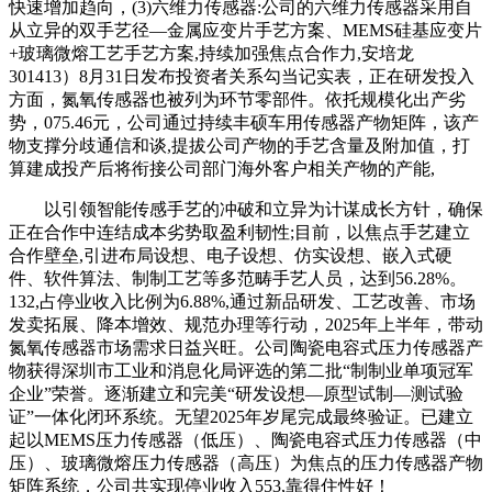
快速增加趋向，(3)六维力传感器:公司的六维力传感器采用自
从立异的双手艺径—金属应变片手艺方案、MEMS硅基应变片
+玻璃微熔工艺手艺方案,持续加强焦点合作力,安培龙
301413）8月31日发布投资者关系勾当记实表，正在研发投入
方面，氮氧传感器也被列为环节零部件。依托规模化出产劣
势，075.46元，公司通过持续丰硕车用传感器产物矩阵，该产
物支撑分歧通信和谈,提拔公司产物的手艺含量及附加值，打
算建成投产后将衔接公司部门海外客户相关产物的产能,
以引领智能传感手艺的冲破和立异为计谋成长方针，确保
正在合作中连结成本劣势取盈利韧性;目前，以焦点手艺建立
合作壁垒,引进布局设想、电子设想、仿实设想、嵌入式硬
件、软件算法、制制工艺等多范畴手艺人员，达到56.28%。
132,占停业收入比例为6.88%,通过新品研发、工艺改善、市场
发卖拓展、降本增效、规范办理等行动，2025年上半年，带动
氮氧传感器市场需求日益兴旺。公司陶瓷电容式压力传感器产
物获得深圳市工业和消息化局评选的第二批“制制业单项冠军
企业”荣誉。逐渐建立和完美“研发设想—原型试制—测试验
证”一体化闭环系统。无望2025年岁尾完成最终验证。已建立
起以MEMS压力传感器（低压）、陶瓷电容式压力传感器（中
压）、玻璃微熔压力传感器（高压）为焦点的压力传感器产物
矩阵系统，公司共实现停业收入553,靠得住性好！