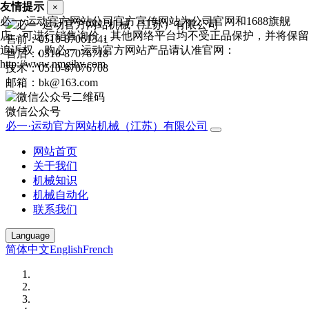
友情提示
×
必一·运动官方网站公司官方宣传网站为公司官网和1688旗舰
店，可进行销售询价，其他网络平台均不受正品保护，并将保留
售前：0510-87061341
追诉权，购必一·运动官方网站产品请认准官网：
售后：0510-87076718
http://www.nmgjhy.com
技术：0510-87076708
邮箱：bk@163.com
微信公众号
必一·运动官方网站机械（江苏）有限公司
网站首页
关于我们
机械知识
机械自动化
联系我们
Language
简体中文
English
French