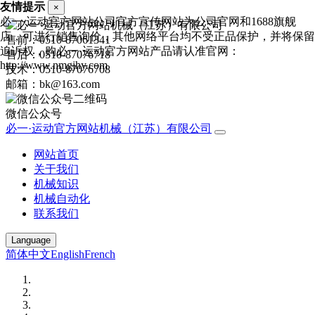
友情提示
×
必一·运动官方网站公司官方宣传网站为公司官网和1688旗舰
店，可进行销售询价，其他网络平台均不受正品保护，并将保留
售前：0510-87061341
追诉权，购必一·运动官方网站产品请认准官网：
售后：0510-87076718
http://www.nmgjhy.com
技术：0510-87076708
邮箱：bk@163.com
微信公众号
必一·运动官方网站机械（江苏）有限公司
网站首页
关于我们
机械知识
机械自动化
联系我们
Language
简体中文
English
French