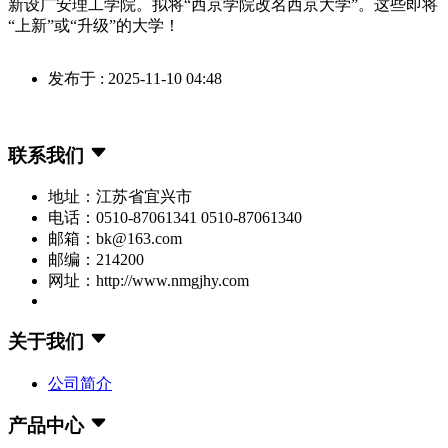
新设广安理工学院。拟将“西京学院改名西京大学”。这些即将
“上新”或“升级”的大学！
发布于 : 2025-11-10 04:48
联系我们
地址：江苏省宜兴市
电话：0510-87061341 0510-87061340
邮箱：bk@163.com
邮编：214200
网址：http://www.nmgjhy.com
关于我们
公司简介
产品中心